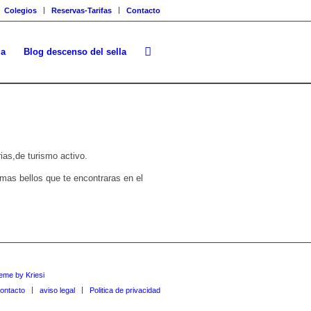
Colegios
Reservas-Tarifas
Contacto
la
Blog descenso del sella
rias,de turismo activo.
 mas bellos que te encontraras en el
eme by Kriesi
ontacto
aviso legal
Politica de privacidad