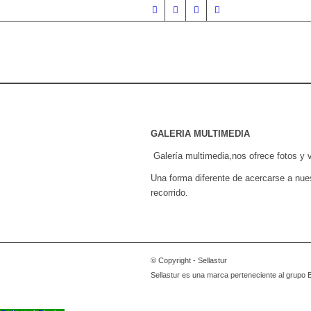
GALERIA MULTIMEDIA
Galería multimedia,nos ofrece fotos y 
Una forma diferente de acercarse a nues
recorrido.
© Copyright - Sellastur
Sellastur es una marca perteneciente al grupo E